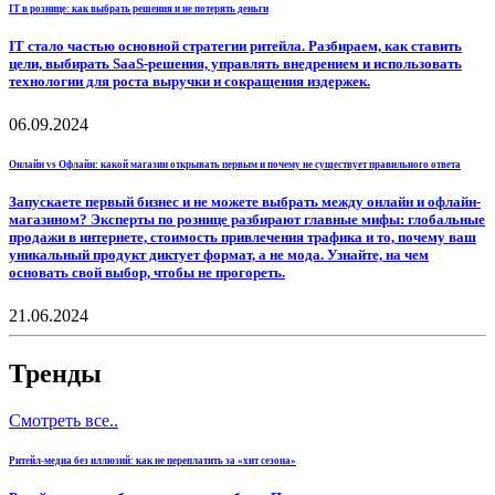
IT в рознице: как выбрать решения и не потерять деньги
IT стало частью основной стратегии ритейла. Разбираем, как ставить
цели, выбирать SaaS-решения, управлять внедрением и использовать
технологии для роста выручки и сокращения издержек.
06.09.2024
Онлайн vs Офлайн: какой магазин открывать первым и почему не существует правильного ответа
Запускаете первый бизнес и не можете выбрать между онлайн и офлайн-
магазином? Эксперты по рознице разбирают главные мифы: глобальные
продажи в интернете, стоимость привлечения трафика и то, почему ваш
уникальный продукт диктует формат, а не мода. Узнайте, на чем
основать свой выбор, чтобы не прогореть.
21.06.2024
Тренды
Смотреть все..
Ритейл-медиа без иллюзий: как не переплатить за «хит сезона»