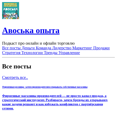
Авоська опыта
Подкаст про онлайн и офлайн торговлю
Все посты
Деньги
Команда
Лидерство
Маркетинг
Продажи
Стратегия
Технологии
Тренды
Управление
Все посты
Смотреть все..
Фирменная розница: зачем производителям открывать собственные магазины
Фирменные магазины производителей — не просто канал продаж, а
стратегический инструмент. Разбираем, зачем бренды их открывают,
какие задачи решают и как избежать конфликтов с партнёрскими
сетями.