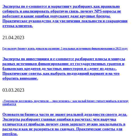
Эксперты по e-commerce и маркетингу разбирают, как правильно
собирать и анализировать обратную связь, почему NPS-опросы не
работают и какие ошибки допускают даже крупные бренды.
Практическое руководство для увеличения лояльности и сокращения
оттока клиентов.
21.04.2023
Где малому бизнесу взять деньги на развитие: 5 реальных источников финансирования в 2023 году
Эксперты по инвестициям и e-commerce разбирают плюсы и минусы
разных источников финансирования: от государственных грантов и
банковских кредитов до частных инвесторов и «денег из дома».
Практические советы, как выбрать подходящий вариант и на что
обратить внимание.
03.03.2023
«Торговали, веселились, подсчитали — прослезились»: как малый бизнес считает прибыль и почему
ошибается
Основатели бизнеса часто не знают реальной доходности своего дела.
Эксперты разбирают главные ошибки в расчетах: чем выручка
отличается от прибыли, почему свою зарплату нужно закладывать в
расходы и как не разориться на скидках. Практические советы для
ритейла.