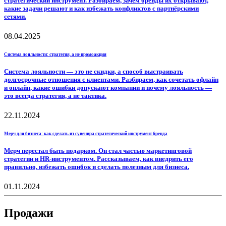
стратегический инструмент. Разбираем, зачем бренды их открывают,
какие задачи решают и как избежать конфликтов с партнёрскими
сетями.
08.04.2025
Система лояльности: стратегия, а не промоакция
Система лояльности — это не скидки, а способ выстраивать
долгосрочные отношения с клиентами. Разбираем, как сочетать офлайн
и онлайн, какие ошибки допускают компании и почему лояльность —
это всегда стратегия, а не тактика.
22.11.2024
Мерч для бизнеса: как сделать из сувенира стратегический инструмент бренда
Мерч перестал быть подарком. Он стал частью маркетинговой
стратегии и HR-инструментом. Рассказываем, как внедрить его
правильно, избежать ошибок и сделать полезным для бизнеса.
01.11.2024
Продажи