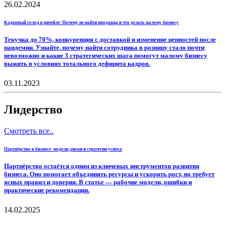
26.02.2024
Кадровый голод в ритейле: Почему не найти продавца и что делать малому бизнесу
Текучка до 70%, конкуренция с доставкой и изменение ценностей после
пандемии. Узнайте, почему найти сотрудника в розницу стало почти
невозможно и какие 3 стратегических шага помогут малому бизнесу
выжить в условиях тотального дефицита кадров.
03.11.2023
Лидерство
Смотреть все..
Партнёрство в бизнесе: модели, риски и стратегии успеха
Партнёрство остаётся одним из ключевых инструментов развития
бизнеса. Оно помогает объединять ресурсы и ускорять рост, но требует
ясных правил и доверия. В статье — рабочие модели, ошибки и
практические рекомендации.
14.02.2025