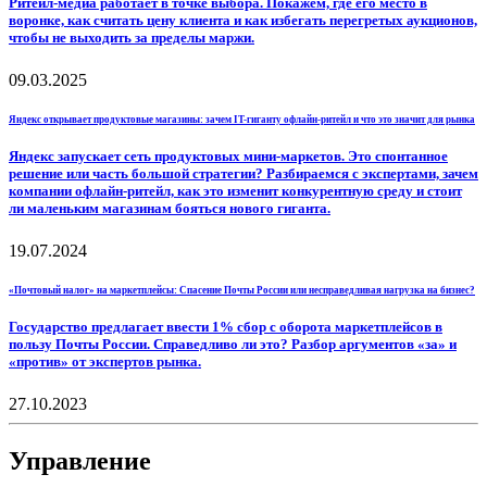
Ритейл-медиа работает в точке выбора. Покажем, где его место в
воронке, как считать цену клиента и как избегать перегретых аукционов,
чтобы не выходить за пределы маржи.
09.03.2025
Яндекс открывает продуктовые магазины: зачем IT-гиганту офлайн-ритейл и что это значит для рынка
Яндекс запускает сеть продуктовых мини-маркетов. Это спонтанное
решение или часть большой стратегии? Разбираемся с экспертами, зачем
компании офлайн-ритейл, как это изменит конкурентную среду и стоит
ли маленьким магазинам бояться нового гиганта.
19.07.2024
«Почтовый налог» на маркетплейсы: Спасение Почты России или несправедливая нагрузка на бизнес?
Государство предлагает ввести 1% сбор с оборота маркетплейсов в
пользу Почты России. Справедливо ли это? Разбор аргументов «за» и
«против» от экспертов рынка.
27.10.2023
Управление