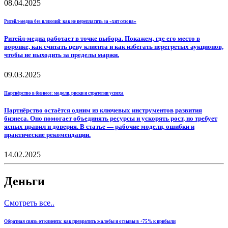
08.04.2025
Ритейл-медиа без иллюзий: как не переплатить за «хит сезона»
Ритейл-медиа работает в точке выбора. Покажем, где его место в
воронке, как считать цену клиента и как избегать перегретых аукционов,
чтобы не выходить за пределы маржи.
09.03.2025
Партнёрство в бизнесе: модели, риски и стратегии успеха
Партнёрство остаётся одним из ключевых инструментов развития
бизнеса. Оно помогает объединять ресурсы и ускорять рост, но требует
ясных правил и доверия. В статье — рабочие модели, ошибки и
практические рекомендации.
14.02.2025
Деньги
Смотреть все..
Обратная связь от клиента: как превратить жалобы и отзывы в +75% к прибыли