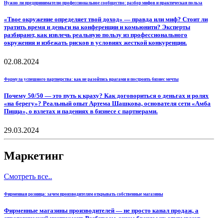
Нужно ли предпринимателю профессиональное сообщество: разбор мифов и практическая польза
«Твое окружение определяет твой доход» — правда или миф? Стоит ли
тратить время и деньги на конференции и комьюнити? Эксперты
разбирают, как извлечь реальную пользу из профессионального
окружения и избежать рисков в условиях жесткой конкуренции.
02.08.2024
Формула успешного партнерства: как не разойтись врагами и построить бизнес мечты
Почему 50/50 — это путь к краху? Как договориться о деньгах и ролях
«на берегу»? Реальный опыт Артема Шашкова, основателя сети «Амба
Пицца», о взлетах и падениях в бизнесе с партнерами.
29.03.2024
Маркетинг
Смотреть все..
Фирменная розница: зачем производителям открывать собственные магазины
Фирменные магазины производителей — не просто канал продаж, а