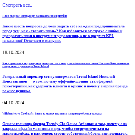
Смотреть все..
План продаж: инструкция по выживанию в ритейле
Какие шесть вопросов должен задать себе каждый предприниматель
перед тем, как «ставить план»? Как избавиться от страха ошибки и
превратить план в инструмент управления, а не в предмет KPI-
наказания? Отвечаем в выпуске.
18.10.2024
Как управлять ультрамодным универмагом в эпоху онлайн-торговли: опыт Николая Константинова,
генерального директора Trend Island
Генеральный директор сети универмагов Trend Island Николай
Константинов — о том, почему оффлайн-шопинг стал формой
психотерапии, как удержать клиента в кризис и почему энергия бренда
важнее ценника.
04.10.2024
Wildberries vs Свой сайт: битва за маржу и клиента на примере бренда одежды
Основательница бренда Trendy Clo Ольга Атбашан о том, почему она
закрыла офлайн-магазины и цех, чтобы сосредоточиться на
маркетплейсах, и как теперь строит собственный бренд вне площадок.