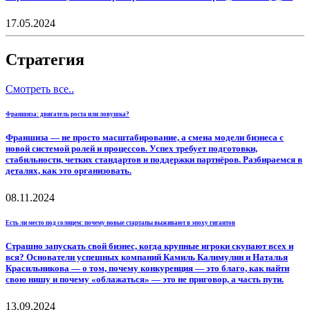
17.05.2024
Стратегия
Смотреть все..
Франшиза: двигатель роста или ловушка?
Франшиза — не просто масштабирование, а смена модели бизнеса с
новой системой ролей и процессов. Успех требует подготовки,
стабильности, четких стандартов и поддержки партнёров. Разбираемся в
деталях, как это организовать.
08.11.2024
Есть ли место под солнцем: почему новые стартапы выживают в эпоху гигантов
Страшно запускать свой бизнес, когда крупные игроки скупают всех и
вся? Основатели успешных компаний Камиль Калимулин и Наталья
Красильникова — о том, почему конкуренция — это благо, как найти
свою нишу и почему «облажаться» — это не приговор, а часть пути.
13.09.2024