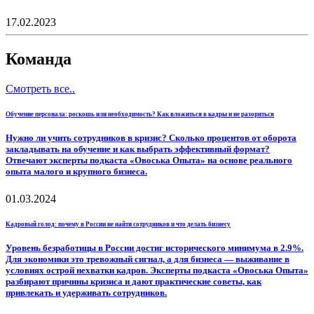
17.02.2023
Команда
Смотреть все..
Обучение персонала: роскошь или необходимость? Как вложиться в кадры и не разориться
Нужно ли учить сотрудников в кризис? Сколько процентов от оборота
закладывать на обучение и как выбрать эффективный формат?
Отвечают эксперты подкаста «Овоська Опыта» на основе реального
опыта малого и крупного бизнеса.
01.03.2024
Кадровый голод: почему в России не найти сотрудников и что делать бизнесу
Уровень безработицы в России достиг исторического минимума в 2.9%.
Для экономики это тревожный сигнал, а для бизнеса — выживание в
условиях острой нехватки кадров. Эксперты подкаста «Овоська Опыта»
разбирают причины кризиса и дают практические советы, как
привлекать и удерживать сотрудников.