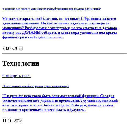
Франшиза для первого магазина: надежный трамплин или ловушка для новичка?
Мечтаете открыть свой магазин, но нет опыта? Франшиза кажется
идеальным решением. Но как отличить надежного партнера от
мошенника? Разбираемся с экспертами, на что смотреть в договоре,
почему вас ДОЛЖНЫ отбирать и когда пора уходить из-под крыла
франчайзера в свободное плавание.
28.06.2024
Технологии
Смотреть все..
IT как стратегический инструмент управления розницей
IT в ритейле перестало быть вспомогательной функцией. Сегодня
технологии помогают управлять процессами, улучшать клиентский
опыт и создавать новые бизнес-модели. Разберём, какие решения
становятся критичными и чего ждать в будущем.
11.10.2024