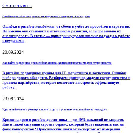
Смотреть все..
Ошибки в ритейле: как управлять неудачами и превращать их в уроки
Ошибки в ритейле неизбежны: от сбоев в учёте до просчётов в стратегии.
Но именно они становятся источником развития, если правильно их
анализировать. В статье — примеры и управленческие подходы к работе
с неудачами.
20.09.2024
Как найти подрядчика для ритейла: ошибки, критерии и рабочие модели сотрудничества
В ритейле подрядчики нужны для IT, маркетинга и логистики. Ошибки
выбора дорого обходятся. Разбираем критерии, модели сотрудничества и
правила партнёрства, которые помогают выстроить эффективную
работу.
23.08.2024
Идеальный сервис в рознице: как его создать в условиях тотальной нехватки кадров
Кризис кадров в ритейле достиг пика — до 40% вакансий не закрыто.
Как в такой ситуации строить сервис, который будет выделять вас на
фоне конкурентов? Практические шаги от экспертов: от измерения